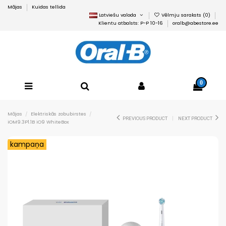
Mājas
Kuidas tellida
Latviešu valoda
Vēlmju saraksts (
0
)
Klientu atbalsts: P-P 10-16
oralb@abestore.ee
0
Mājas
Elektriskās zobubirstes
PREVIOUS PRODUCT
NEXT PRODUCT
iOM9.3P1.1B iO9 WhiteBox
kampaņa