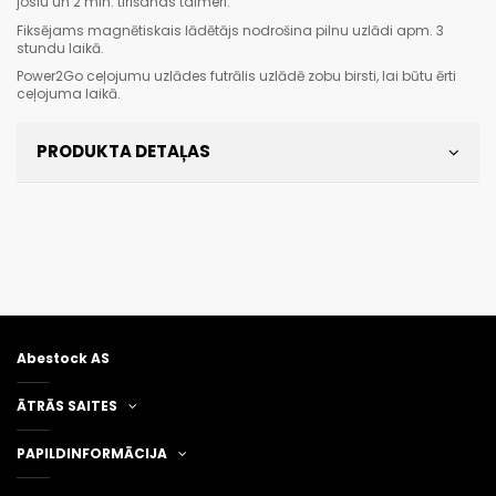
joslu un 2 min. tīrīšanas taimeri.
Fiksējams magnētiskais lādētājs nodrošina pilnu uzlādi apm. 3
stundu laikā.
Power2Go ceļojumu uzlādes futrālis uzlādē zobu birsti, lai būtu ērti
ceļojuma laikā.
PRODUKTA DETAĻAS
Abestock AS
ĀTRĀS SAITES
PAPILDINFORMĀCIJA