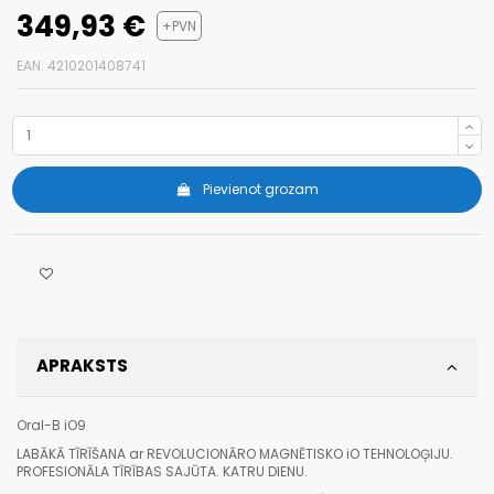
349,93 €
+PVN
EAN: 4210201408741
Pievienot grozam
APRAKSTS
Oral-B iO9
LABĀKĀ TĪRĪŠANA ar REVOLUCIONĀRO MAGNĒTISKO iO TEHNOLOĢIJU.
PROFESIONĀLA TĪRĪBAS SAJŪTA. KATRU DIENU.