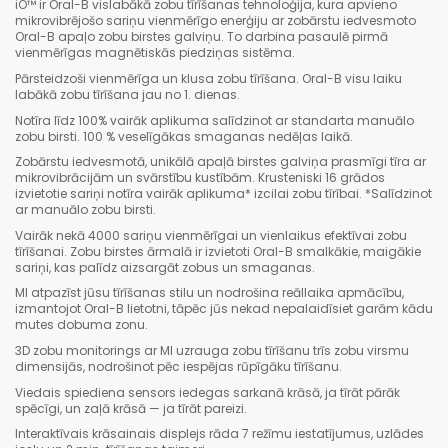
iO™ ir Oral-B vislabākā zobu tīrīšanas tehnoloģija, kura apvieno
mikrovibrējošo sariņu vienmērīgo enerģiju ar zobārstu iedvesmoto
Oral-B apaļo zobu birstes galviņu. To darbina pasaulē pirmā
vienmērīgas magnētiskās piedziņas sistēma.
Pārsteidzoši vienmērīga un klusa zobu tīrīšana. Oral-B visu laiku
labākā zobu tīrīšana jau no 1. dienas.
Notīra līdz 100% vairāk aplikuma salīdzinot ar standarta manuālo
zobu birsti. 100 % veselīgākas smaganas nedēļas laikā.
Zobārstu iedvesmotā, unikālā apaļā birstes galviņa prasmīgi tīra ar
mikrovibrācijām un svārstību kustībām. Krusteniski 16 grādos
izvietotie sariņi notīra vairāk aplikuma* izcilai zobu tīrībai. *Salīdzinot
ar manuālo zobu birsti.
Vairāk nekā 4000 sariņu vienmērīgai un vienlaikus efektīvai zobu
tīrīšanai. Zobu birstes ārmalā ir izvietoti Oral-B smalkākie, maigākie
sariņi, kas palīdz aizsargāt zobus un smaganas.
MI atpazīst jūsu tīrīšanas stilu un nodrošina reāllaika apmācību,
izmantojot Oral-B lietotni, tāpēc jūs nekad nepalaidīsiet garām kādu
mutes dobuma zonu.
3D zobu monitorings ar MI uzrauga zobu tīrīšanu trīs zobu virsmu
dimensijās, nodrošinot pēc iespējas rūpīgāku tīrīšanu.
Viedais spiediena sensors iedegas sarkanā krāsā, ja tīrāt pārāk
spēcīgi, un zaļā krāsā — ja tīrāt pareizi.
Interaktīvais krāsainais displejs rāda 7 režīmu iestatījumus, uzlādes