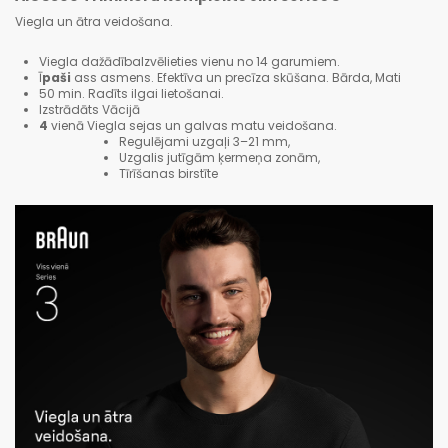
Viegla un ātra veidošana.
Viegla dažādībaIzvēlieties vienu no 14 garumiem.
Ī
paši
ass asmens. Efektīva un precīza skūšana. Bārda, Mati
50 min. Radīts ilgai lietošanai.
Izstrādāts Vācijā
4
vienā Viegla sejas un galvas matu veidošana.
Regulējami uzgaļi 3–21 mm,
Uzgalis jutīgām ķermeņa zonām,
Tīrīšanas birstīte