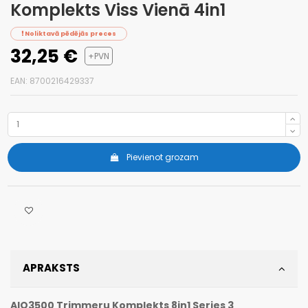
Komplekts Viss Vienā 4in1
Noliktavā pēdējās preces
32,25 €
+PVN
EAN: 8700216429337
Pievienot grozam
APRAKSTS
AIO3500
Trimmeru Komplekts
8in1
Series 3