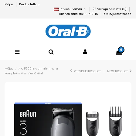
Mājas
Kuidas tellida
Latviešu valoda
Vēlmju saraksts (
0
)
Klientu atbalsts: P-P 10-16
oralb@abestore.ee
0
Mājas
AIO3500 Braun Trimmeru
PREVIOUS PRODUCT
NEXT PRODUCT
Komplekts Viss Vienā 4in1