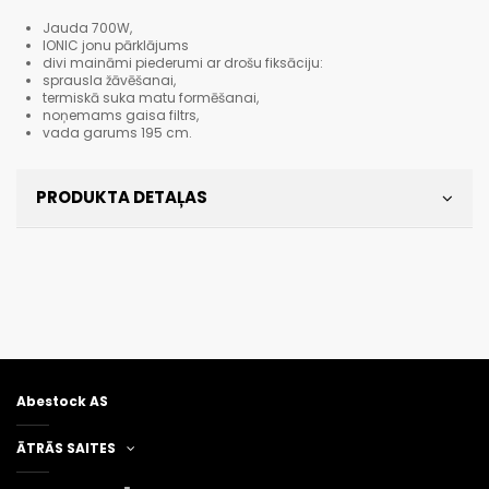
Jauda 700W,
IONIC jonu pārklājums
divi maināmi piederumi ar drošu fiksāciju:
sprausla žāvēšanai,
termiskā suka matu formēšanai,
noņemams gaisa filtrs,
vada garums 195 cm.
PRODUKTA DETAĻAS
Abestock AS
ĀTRĀS SAITES