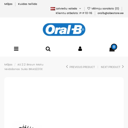
Mājas
Kuidas tellida
Latviešu valoda
Vēlmju saraksts (
0
)
Klientu atbalsts: P-P 10-16
oralb@abestore.ee
0
Mājas
AS 2.2 Braun Matu
PREVIOUS PRODUCT
NEXT PRODUCT
Veidošanas Suka BRAS220E