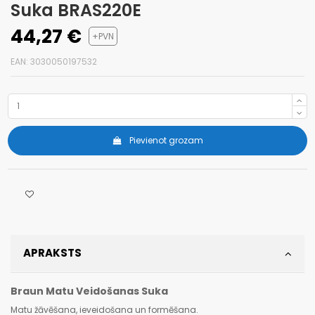
Suka BRAS220E
44,27 €
+PVN
EAN: 3030050197532
Pievienot grozam
APRAKSTS
Braun Matu Veidošanas Suka
Matu žāvēšana, ieveidošana un formēšana.