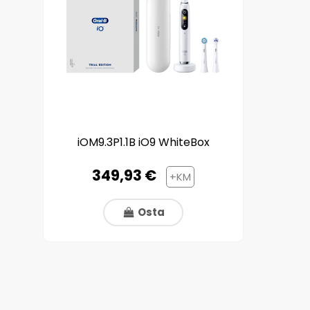
iOM9.3P1.1B iO9 WhiteBox
349,93 €
+KM
Osta