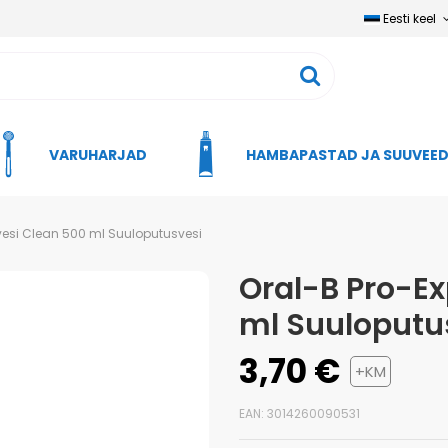
Eesti keel
VARUHARJAD
HAMBAPASTAD JA SUUVEE
vesi Clean 500 ml Suuloputusvesi
Oral-B Pro-Ex
ml Suuloputu
3,70 €
+KM
EAN: 3014260090531