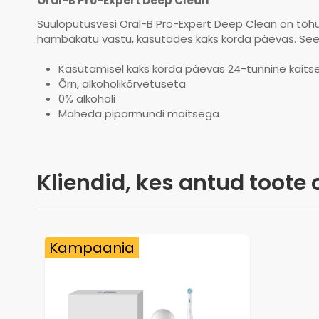
Oral-B Pro-Expert Deep Clean
Suuloputusvesi Oral-B Pro-Expert Deep Clean on tõhu
hambakatu vastu, kasutades kaks korda päevas. See 
Kasutamisel kaks korda päevas 24-tunnine kait
Õrn, alkoholikõrvetuseta
0% alkoholi
Maheda piparmündi maitsega
Kliendid, kes antud toote 
Kampaania