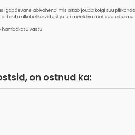
s igapäevane abivahend, mis aitab jõuda kõigi suu piirkond
ei tekita alkoholikõrvetust ja on meeldiva maheda piparmün
se hambakatu vastu
ostsid, on ostnud ka: