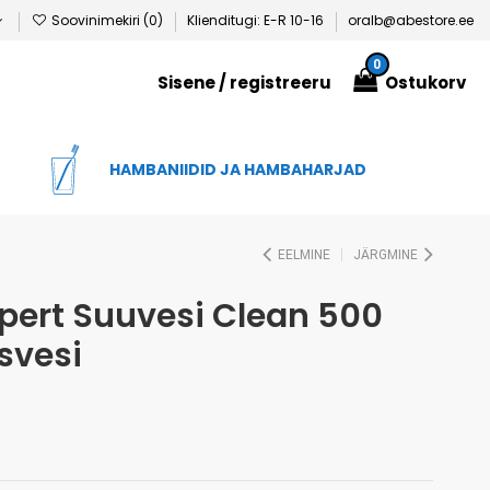
Soovinimekiri (
0
)
Klienditugi: E-R 10-16
oralb@abestore.ee
0
Sisene
/ registreeru
Ostukorv
D
HAMBANIIDID JA HAMBAHARJAD
EELMINE
JÄRGMINE
pert Suuvesi Clean 500
svesi