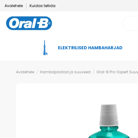
Avalehele
Kuidas tellida
ELEKTRILISED HAMBAHARJAD
Avalehele
Hambapastad ja suuveed
Oral-B Pro-Expert Suu