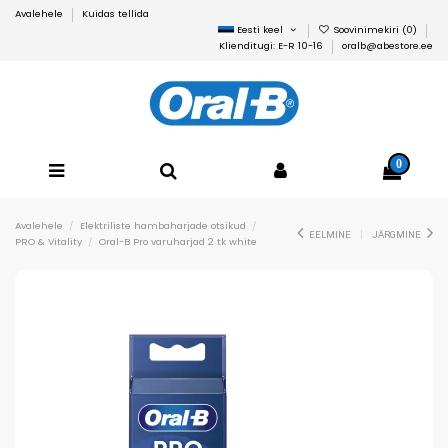
Avalehele
Kuidas tellida
Eesti keel
Soovinimekiri (
0
)
Klienditugi: E-R 10-16
oralb@abestore.ee
0
Avalehele
Elektriliste hambaharjade otsikud
EELMINE
JÄRGMINE
PRO & Vitality
Oral-B Pro varuharjad 2 tk white