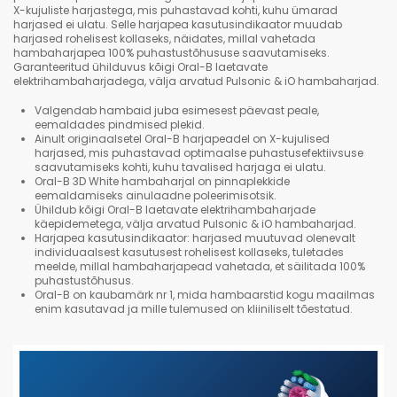
X-kujuliste harjastega, mis puhastavad kohti, kuhu ümarad
harjased ei ulatu. Selle harjapea kasutusindikaator muudab
harjased rohelisest kollaseks, näidates, millal vahetada
hambaharjapea 100% puhastustõhususe saavutamiseks.
Garanteeritud ühilduvus kõigi Oral-B laetavate
elektrihambaharjadega, välja arvatud Pulsonic & iO hambaharjad.
Valgendab hambaid juba esimesest päevast peale,
eemaldades pindmised plekid.
Ainult originaalsetel Oral-B harjapeadel on X-kujulised
harjased, mis puhastavad optimaalse puhastusefektiivsuse
saavutamiseks kohti, kuhu tavalised harjaga ei ulatu.
Oral-B 3D White hambaharjal on pinnaplekkide
eemaldamiseks ainulaadne poleerimisotsik.
Ühildub kõigi Oral-B laetavate elektrihambaharjade
käepidemetega, välja arvatud Pulsonic & iO hambaharjad.
Harjapea kasutusindikaator: harjased muutuvad olenevalt
individuaalsest kasutusest rohelisest kollaseks, tuletades
meelde, millal hambaharjapead vahetada, et säilitada 100%
puhastustõhusus.
Oral-B on kaubamärk nr 1, mida hambaarstid kogu maailmas
enim kasutavad ja mille tulemused on kliiniliselt tõestatud.