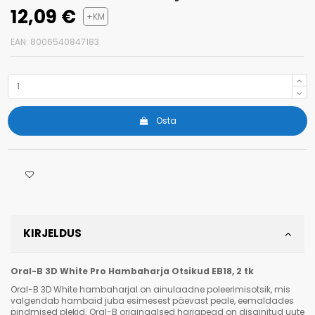
12,09 €
+KM
EAN: 8006540847183
Osta
KIRJELDUS
Oral-B 3D White
Pro
Hambaharja Otsikud EB18, 2 tk
Oral-B 3D White hambaharjal on ainulaadne poleerimisotsik, mis
valgendab hambaid juba esimesest päevast peale, eemaldades
pindmised plekid. Oral-B originaalsed harjapead on disainitud uute