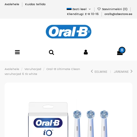
Avalehele
Kuidas tellida
Eesti keel
Soovinimekiri (
0
)
Klienditugi: E-R 10-16
oralb@abestore.ee
0
Avalehele
Varuharjad
Oral-B Ultimate Clean
EELMINE
JÄRGMINE
varuharjad 6 tk white