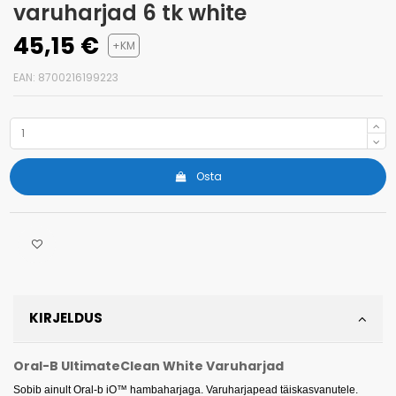
varuharjad 6 tk white
45,15 €
+KM
EAN: 8700216199223
Osta
KIRJELDUS
Oral-B UltimateClean White Varuharjad
Sobib ainult Oral-b iO™ hambaharjaga. Varuharjapead täiskasvanutele.