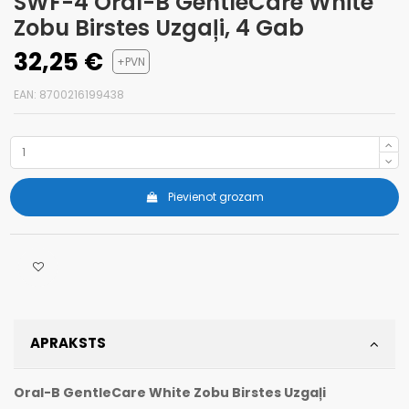
SWF-4 Oral-B GentleCare White
Zobu Birstes Uzgaļi, 4 Gab
32,25 €
+PVN
EAN: 8700216199438
Pievienot grozam
APRAKSTS
Oral-B GentleCare White Zobu Birstes Uzgaļi