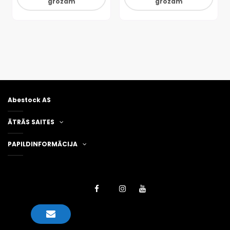
grozam
grozam
Abestock AS
ĀTRĀS SAITES
PAPILDINFORMĀCIJA