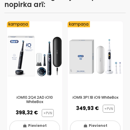
nopirka arī:
kampaņa
kampaņa
iOM10.2Q4.2AD iO10
iOM9.3P1.1B iO9 WhiteBox
WhiteBox
349,93 €
+PVN
398,32 €
+PVN
Pievienot
Pievienot