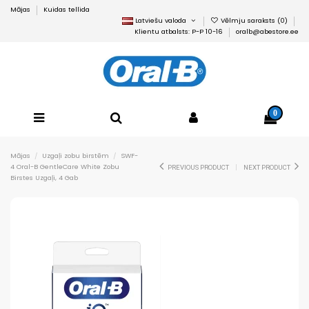
Mājas
Kuidas tellida
Latviešu valoda
Vēlmju saraksts (
0
)
Klientu atbalsts: P-P 10-16
oralb@abestore.ee
0
Mājas
Uzgaļi zobu birstēm
SWF-
4 Oral-B GentleCare White Zobu
PREVIOUS PRODUCT
NEXT PRODUCT
Birstes Uzgaļi, 4 Gab