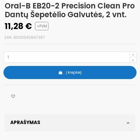
Oral-B EB20-2 Precision Clean Pro
Dantų Šepetėlio Galvutės, 2 vnt.
11,28 €
+PVM
EAN: 8006540847367
Į krepšelį
APRAŠYMAS