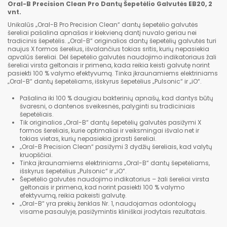
Oral-B Precision Clean
Pro
Dantų Šepetėlio Galvutės EB20, 2
vnt.
Unikalūs „Oral-B Pro Precision Clean“ dantų šepetėlio galvutės
šereliai pašalina apnašas ir kiekvieną dantį nuvalo geriau nei
tradicinis šepetėlis. „Oral-B“ originalios dantų šepetėlių galvutės turi
naujus X formos šerelius, išvalančius tokias sritis, kurių nepasiekia
apvalūs šereliai. Dėl šepetėlio galvutės naudojimo indikatoriaus žali
šereliai virsta geltonais ir primena, kada reikia keisti galvutę norint
pasiekti 100 % valymo efektyvumą. Tinka įkraunamiems elektriniams
„Oral-B“ dantų šepetėliams, išskyrus šepetėlius „Pulsonic“ ir „iO“.
Pašalina iki 100 % daugiau bakterinių apnašų, kad dantys būtų
švaresni, o dantenos sveikesnės, palyginti su tradiciniais
šepetėliais.
Tik originalios „Oral-B“ dantų šepetėlių galvutės pasižymi X
formos šereliais, kurie optimaliai ir veiksmingai išvalo net ir
tokias vietas, kurių nepasiekia įprasti šereliai.
„Oral-B Precision Clean“ pasižymi 3 dydžių šereliais, kad valytų
kruopščiai.
Tinka įkraunamiems elektriniams „Oral-B“ dantų šepetėliams,
išskyrus šepetėlius „Pulsonic“ ir „iO“.
Šepetėlio galvutės naudojimo indikatorius – žali šereliai virsta
geltonais ir primena, kad norint pasiekti 100 % valymo
efektyvumą, reikia pakeisti galvutę.
„Oral-B“ yra prekių ženklas Nr. 1, naudojamas odontologų
visame pasaulyje, pasižymintis kliniškai įrodytais rezultatais.