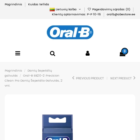
Pagrindinis
Kuidas tellida
Lietuvių kalba
Pageidavimų sąrašas (
0
)
Klientų aptarnavimas: P-P 10-16
oralb@abestore.ee
0
Pagrindinis
Dantų šepetėlių
galvutės
Oral-B EB20-2 Precision
PREVIOUS PRODUCT
NEXT PRODUCT
Clean Pro Dantų Šepetėlio Galvutės, 2
vnt.