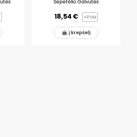
vutės
Šepetėlio Galvutės
18,54 €
M
+PVM
Į krepšelį