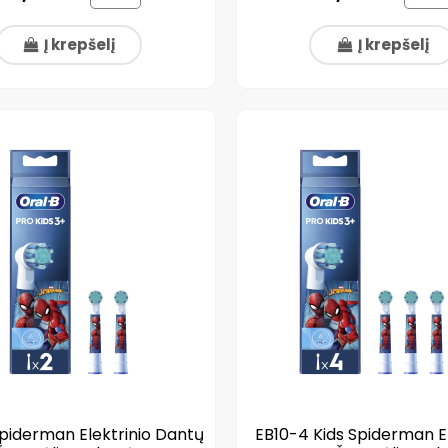
Į krepšelį
Į krepšelį
piderman Elektrinio Dantų
EB10-4 Kids Spiderman El