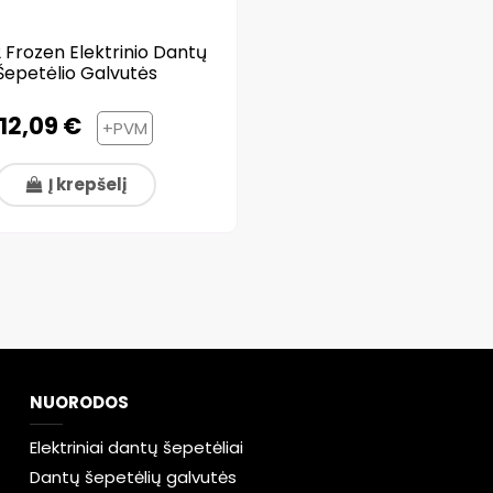
 Frozen Elektrinio Dantų
Šepetėlio Galvutės
12,09 €
+PVM
Į krepšelį
NUORODOS
Elektriniai dantų šepetėliai
Dantų šepetėlių galvutės