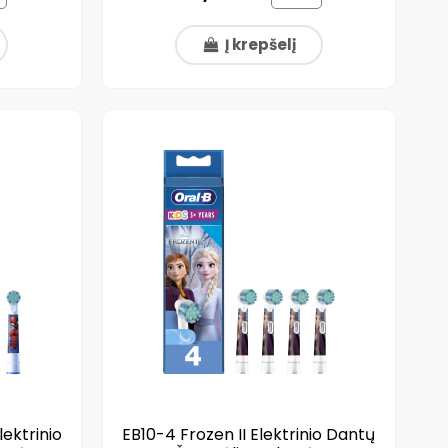
Į krepšelį
ektrinio
EB10-4 Frozen II Elektrinio Dantų