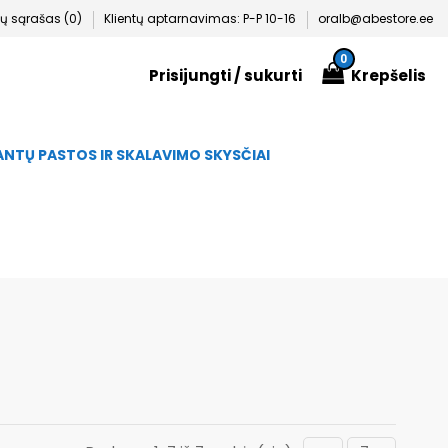
 sąrašas (
0
)
Klientų aptarnavimas: P-P 10-16
oralb@abestore.ee
0
Prisijungti
/ sukurti
Krepšelis
NTŲ PASTOS IR SKALAVIMO SKYSČIAI