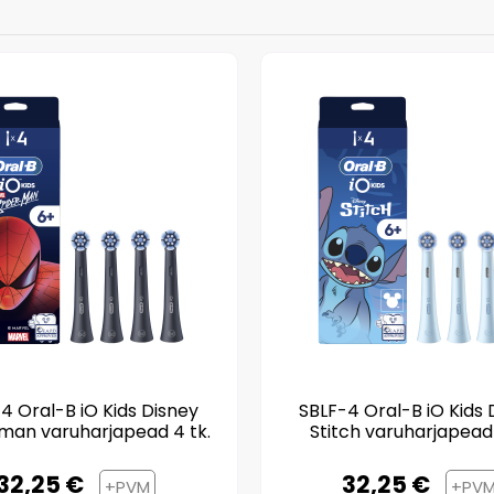
4 Oral-B iO Kids Disney
SBLF-4 Oral-B iO Kids 
man varuharjapead 4 tk.
Stitch varuharjapead 
32,25 €
32,25 €
+PVM
+PV