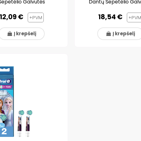
Šepetėlio Galvutės
Dantų Šepetėlio Gal
12,09 €
18,54 €
+PVM
+PV
Į krepšelį
Į krepšelį