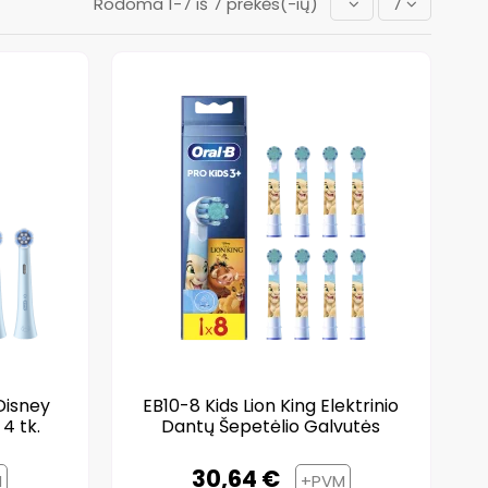
Rodoma 1-7 iš 7 prekės(-ių)
7
Disney
EB10-8 Kids Lion King Elektrinio
4 tk.
Dantų Šepetėlio Galvutės
30,64 €
M
+PVM