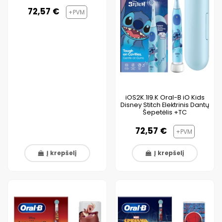
72,57 €
+PVM
iOS2K.1I9.K Oral-B iO Kids
Disney Stitch Elektrinis Dantų
Šepetėlis +TC
72,57 €
+PVM
Į krepšelį
Į krepšelį