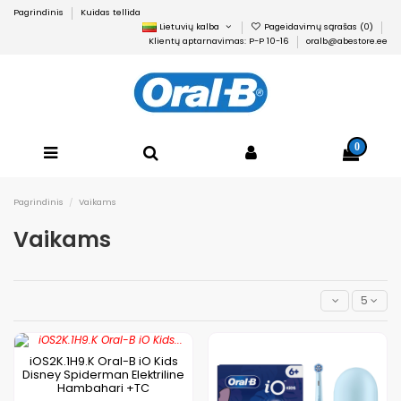
Pagrindinis
Kuidas tellida
Lietuvių kalba
Pageidavimų sąrašas (
0
)
Klientų aptarnavimas: P-P 10-16
oralb@abestore.ee
0
Pagrindinis
Vaikams
Vaikams
5
iOS2K.1H9.K Oral-B iO Kids
Disney Spiderman Elektriline
Hambahari +TC