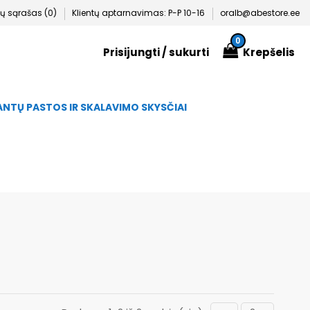
 sąrašas (
0
)
Klientų aptarnavimas: P-P 10-16
oralb@abestore.ee
0
Prisijungti
/ sukurti
Krepšelis
NTŲ PASTOS IR SKALAVIMO SKYSČIAI