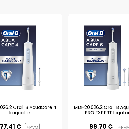
026.2 Oral-B AquaCare 4
MDH20.026.2 Oral-B Aq
Irrigaator
PRO EXPERT Irigator
77,41 €
88,70 €
+PVM
+PV