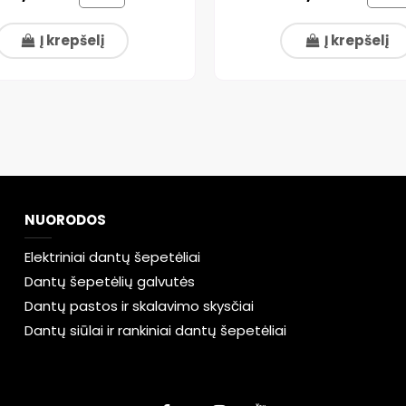
Į krepšelį
Į krepšelį
NUORODOS
Elektriniai dantų šepetėliai
Dantų šepetėlių galvutės
Dantų pastos ir skalavimo skysčiai
Dantų siūlai ir rankiniai dantų šepetėliai