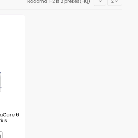
Rodoma 1-2 iš 2 prekės(-ių)
2
uaCare 6
ius
M