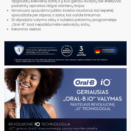
apgaubtų kiekvieną dantį ir jį kuo geriau išvalytų bei efektyviai
pašalintų apnašas išilgai dantenų linijos.
Išmanusis spaudimo jutiklis šviečia raudonai, kai šepetėlį
spaudžiate per stipriai, ir žaliai, kai valote tinkamai.
DI atpažįsta valymo stilių ir suteikia patarimų programėlėje
„Oral-B“, kad nepaliktumėte neišvalytų sričių.
Kelioninis dėklas