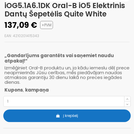
iOG5.1A6.1DK Oral-B iO5 Elektrinis
Dantų Šepetėlis Quite White
137,09 €
+PVM
EAN: 4210201415343
„Gandarījums garantēts vai saņemiet naudu
atpakaļ!”
Izmēģiniet Oral-B produktu un, ja kādu iemeslu dēļ prece
neapmierinās Jūsu cerības, mēs piedāvājam naudas
atmaksas garantiju 30 dienu laikā no preces iegādes
dienas.
Kupons
,
kampaņa
Į krepšelį