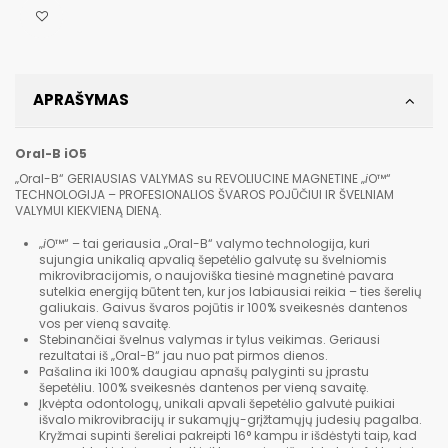
APRAŠYMAS
Oral-B iO5
„Oral-B“ GERIAUSIAS VALYMAS su REVOLIUCINE MAGNETINE „
i
O™“
TECHNOLOGIJA – PROFESIONALIOS ŠVAROS POJŪČIUI IR ŠVELNIAM
VALYMUI KIEKVIENĄ DIENĄ.
„
i
O™“ – tai geriausia „Oral-B“ valymo technologija, kuri
sujungia unikalią apvalią šepetėlio galvutę su švelniomis
mikrovibracijomis, o naujoviška tiesinė magnetinė pavara
sutelkia energiją būtent ten, kur jos labiausiai reikia – ties šerelių
galiukais. Gaivus švaros pojūtis ir 100% sveikesnės dantenos
vos per vieną savaitę.
Stebinančiai švelnus valymas ir tylus veikimas. Geriausi
rezultatai iš „Oral-B“ jau nuo pat pirmos dienos.
Pašalina iki 100% daugiau apnašų palyginti su įprastu
šepetėliu. 100% sveikesnės dantenos per vieną savaitę.
Įkvėpta odontologų, unikali apvali šepetėlio galvutė puikiai
išvalo mikrovibracijų ir sukamųjų-grįžtamųjų judesių pagalba.
Kryžmai supinti šereliai pakreipti 16° kampu ir išdėstyti taip, kad