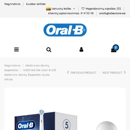
Pagrindinis
Kuidas tellida
Lietuvių kalba
Pageidavimų sąrašas (
0
)
Klientų aptarnavimas: P-P 10-16
oralb@abestore.ee
0
Pagrindinis
Elektriniai dantų
šepetėliai
iOG5.1A6.1DK Oral-B iO5
PREVIOUS PRODUCT
NEXT PRODUCT
Elektrinis Dantų Šepetėlis Quite
White