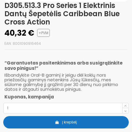
D305.513.3 Pro Series 1 Elektrinis
Dantų Šepetėlis Caribbean Blue
Cross Action
40,32 €
+PVM
EAN: 8001090916464
“Garantuotas pasitenkinimas arba susigrąžinkite
savo pinigus!”
Išbandykite Oral-B gaminį ir jeigu dėl kokių nors
priežasčių gaminys netenkins Jūsų lūkesčių, mes
siūlome galimybę jį grąžinti per 30 dienų nuo pirkimo
datos ir atgauti sumokėtus pinigus.
Kuponas,
kampanija
Į krepšelį