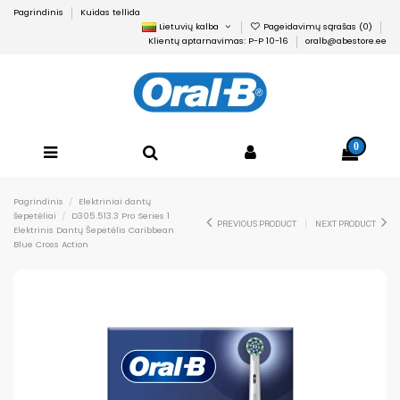
Pagrindinis
Kuidas tellida
Lietuvių kalba
Pageidavimų sąrašas (
0
)
Klientų aptarnavimas: P-P 10-16
oralb@abestore.ee
0
Pagrindinis
Elektriniai dantų
šepetėliai
D305.513.3 Pro Series 1
PREVIOUS PRODUCT
NEXT PRODUCT
Elektrinis Dantų Šepetėlis Caribbean
Blue Cross Action