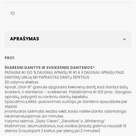
APRAŠYMAS
PRO1
ŠVARESNI DANTYS IR SVEIKESNĖS DANTENOS*
PAŠALINA IKI 100 % DAUGIAU APNAŠŲ IR IKI 4 X DAUGIAU APNAŠŲ PALEI
DANTENŲ LINIJĄ NEI PAPRASTAS DANTŲ ŠEPETĖLIS.
3D valymo efektas.
Apvali „Oral-B“ galvutė apgaubia kiekvieną dantį, kad dantys būtų
švaresni, o dantenos – sveikesnės. Pašalinama iki 100 proc. daugiau
apnašų, palyginti su rankiniu dantų šepetėliu.
Spaudimo jutiklis: pulsavimas sustoja, jei dantena spaudžiate per
stiprial.
Įmontuotas laikmatis leidžia sekti, kada valėte dantis odontologo
rekomenduojamas dvi minutes.
Valymo režimai: „Daily Clean“, „Sensitive“ ir „Whitening“.
Maitinimas: akumuliatorius, kurį visiškai įkrautą galima naudoti 10
dienas (naudojant 2 kartus per dieną po 2 minutes)