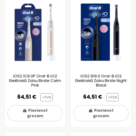
iOS2.1C9.0P Oral-B iO2
iOS2.1D9.0 Oral-B iO2
Elektriskā Zobu Birste Calm
Elektriskā Zobu Birste Night
Pink
Black
64,51 €
64,51 €
+PVN
+PVN
Pievienot
Pievienot
grozam
grozam