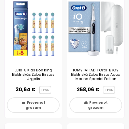
EB10-8 Kids Lion King
IOM9.1A1.1ADH Oral-B iO9
Elektriskās Zobu Birstes
Elektriskā Zobu Birste Aqua
Uzgalis
Marine Special Edition
30,64 €
258,06 €
+PVN
+PVN
Pievienot
Pievienot
grozam
grozam