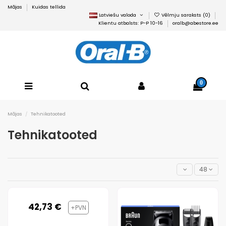
Mājas
Kuidas tellida
Latviešu valoda
Vēlmju saraksts (
0
)
Klientu atbalsts: P-P 10-16
oralb@abestore.ee
0
Mājas
Tehnikatooted
Tehnikatooted
48
42,73 €
+PVN