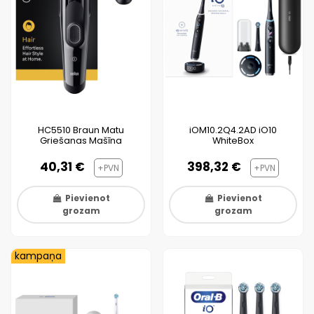
HC5510 Braun Matu
iOM10.2Q4.2AD iO10
Griešanas Mašīna
WhiteBox
40,31 €
398,32 €
+PVN
+PVN
Pievienot
Pievienot
grozam
grozam
kampaņa