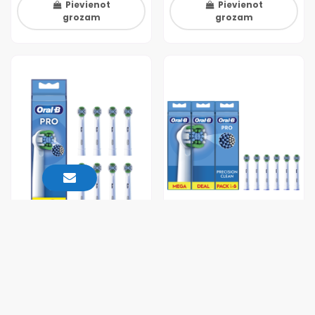
Pievienot
Pievienot
grozam
grozam
Oral-B EB20-8 Precision
Oral-B EB20-6 Precision
Clean Pro Zobu Birstes
Clean Pro Zobu Birstes
Uzgaļi, 8 Gab
Uzgaļi, 6 Gab
26,61 €
20,96 €
+PVN
+PVN