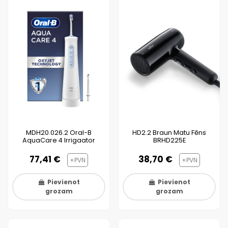
MDH20.026.2 Oral-B
HD2.2 Braun Matu Fēns
AquaCare 4 Irrigaator
BRHD225E
77,41 €
38,70 €
+PVN
+PVN
Pievienot
Pievienot
grozam
grozam