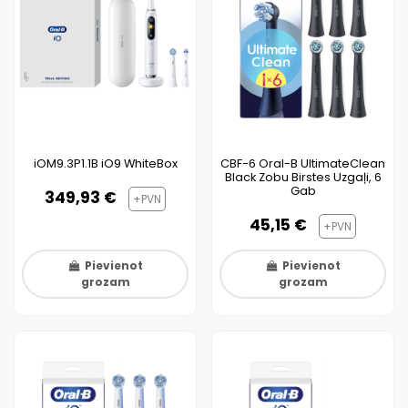
iOM9.3P1.1B iO9 WhiteBox
CBF-6 Oral-B UltimateClean
Black Zobu Birstes Uzgaļi, 6
Gab
349,93 €
+PVN
45,15 €
+PVN
Pievienot
Pievienot
grozam
grozam