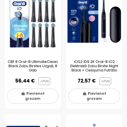
CBF 8 Oral-B UltimateClean
iOS2.1D9.2K Oral-B iO2
Black Zobu Birstes Uzgaļi, 8
Elektriskā Zobu Birste Night
Gab
Black + Ceļojuma Futrālis
56,44 €
72,57 €
+PVN
+PVN
Pievienot
Pievienot
grozam
grozam