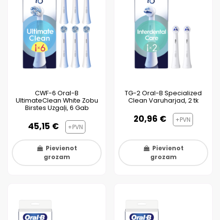
CWF-6 Oral-B
TG-2 Oral-B Specialized
UltimateClean White Zobu
Clean Varuharjad, 2 tk
Birstes Uzgaļi, 6 Gab
20,96 €
+PVN
45,15 €
+PVN
Pievienot
Pievienot
grozam
grozam