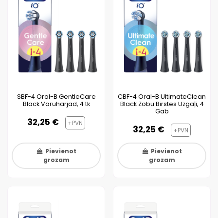
SBF-4 Oral-B GentleCare
CBF-4 Oral-B UltimateClean
Black Varuharjad, 4 tk
Black Zobu Birstes Uzgaļi, 4
Gab
32,25 €
+PVN
32,25 €
+PVN
Pievienot
Pievienot
grozam
grozam