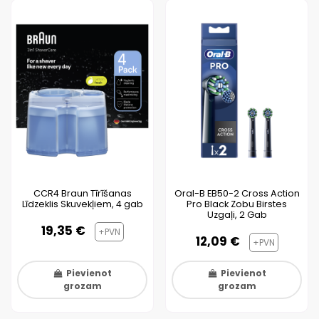
CCR4 Braun Tīrīšanas
Oral-B EB50-2 Cross Action
Līdzeklis Skuvekļiem, 4 gab
Pro Black Zobu Birstes
Uzgaļi, 2 Gab
19,35 €
+PVN
12,09 €
+PVN
Pievienot
Pievienot
grozam
grozam